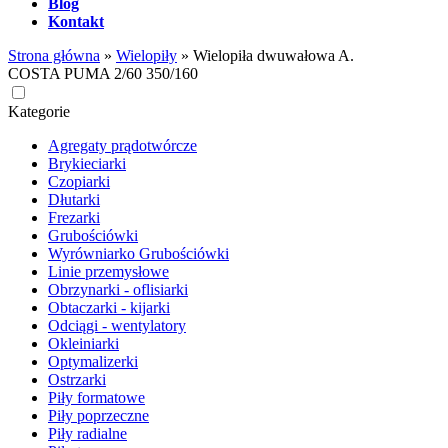
Blog
Kontakt
Strona główna
»
Wielopiły
»
Wielopiła dwuwałowa A.
COSTA PUMA 2/60 350/160
Kategorie
Agregaty prądotwórcze
Brykieciarki
Czopiarki
Dłutarki
Frezarki
Grubościówki
Wyrówniarko Grubościówki
Linie przemysłowe
Obrzynarki - oflisiarki
Obtaczarki - kijarki
Odciągi - wentylatory
Okleiniarki
Optymalizerki
Ostrzarki
Piły formatowe
Piły poprzeczne
Piły radialne