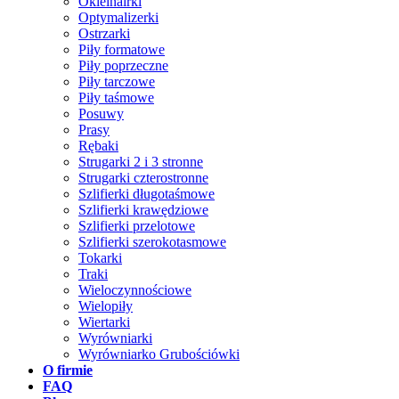
Okleinairki
Optymalizerki
Ostrzarki
Piły formatowe
Piły poprzeczne
Piły tarczowe
Piły taśmowe
Posuwy
Prasy
Rębaki
Strugarki 2 i 3 stronne
Strugarki czterostronne
Szlifierki długotaśmowe
Szlifierki krawędziowe
Szlifierki przelotowe
Szlifierki szerokotasmowe
Tokarki
Traki
Wieloczynnościowe
Wielopiły
Wiertarki
Wyrówniarki
Wyrówniarko Grubościówki
O firmie
FAQ