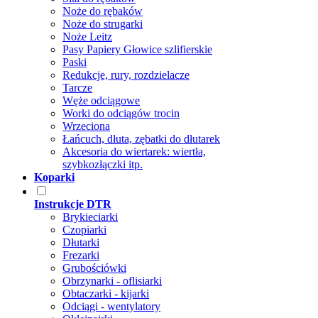
Noże do rębaków
Noże do strugarki
Noże Leitz
Pasy Papiery Głowice szlifierskie
Paski
Redukcje, rury, rozdzielacze
Tarcze
Węże odciągowe
Worki do odciągów trocin
Wrzeciona
Łańcuch, dłuta, zębatki do dłutarek
Akcesoria do wiertarek: wiertła,
szybkozłączki itp.
Koparki
Instrukcje DTR
Brykieciarki
Czopiarki
Dłutarki
Frezarki
Grubościówki
Obrzynarki - oflisiarki
Obtaczarki - kijarki
Odciągi - wentylatory