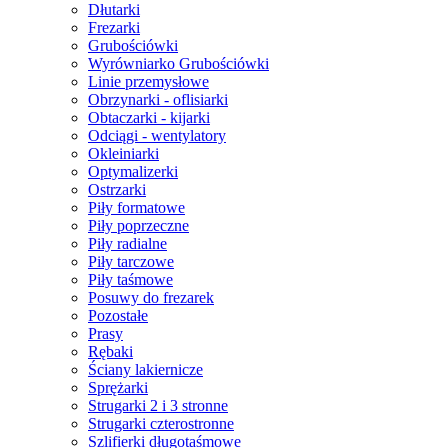
Dłutarki
Frezarki
Grubościówki
Wyrówniarko Grubościówki
Linie przemysłowe
Obrzynarki - oflisiarki
Obtaczarki - kijarki
Odciągi - wentylatory
Okleiniarki
Optymalizerki
Ostrzarki
Piły formatowe
Piły poprzeczne
Piły radialne
Piły tarczowe
Piły taśmowe
Posuwy do frezarek
Pozostałe
Prasy
Rębaki
Ściany lakiernicze
Sprężarki
Strugarki 2 i 3 stronne
Strugarki czterostronne
Szlifierki długotaśmowe