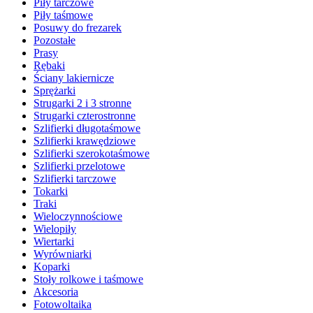
Piły tarczowe
Piły taśmowe
Posuwy do frezarek
Pozostałe
Prasy
Rębaki
Ściany lakiernicze
Sprężarki
Strugarki 2 i 3 stronne
Strugarki czterostronne
Szlifierki długotaśmowe
Szlifierki krawędziowe
Szlifierki szerokotaśmowe
Szlifierki przelotowe
Szlifierki tarczowe
Tokarki
Traki
Wieloczynnościowe
Wielopiły
Wiertarki
Wyrówniarki
Koparki
Stoły rolkowe i taśmowe
Akcesoria
Fotowoltaika