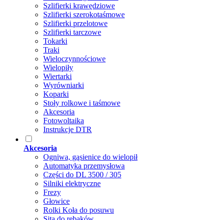
Szlifierki krawędziowe
Szlifierki szerokotaśmowe
Szlifierki przelotowe
Szlifierki tarczowe
Tokarki
Traki
Wieloczynnościowe
Wielopiły
Wiertarki
Wyrówniarki
Koparki
Stoły rolkowe i taśmowe
Akcesoria
Fotowoltaika
Instrukcje DTR
Akcesoria
Ogniwa, gąsienice do wielopił
Automatyka przemysłowa
Części do DL 3500 / 305
Silniki elektryczne
Frezy
Głowice
Rolki Koła do posuwu
Sita do rębaków